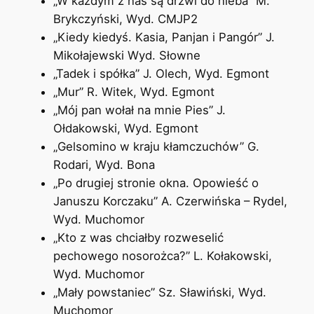
„W każdym z nas są drzwi do nieba” M.
Brykczyński, Wyd. CMJP2
„Kiedy kiedyś. Kasia, Panjan i Pangór” J.
Mikołajewski Wyd. Słowne
„Tadek i spółka” J. Olech, Wyd. Egmont
„Mur” R. Witek, Wyd. Egmont
„Mój pan wołał na mnie Pies” J.
Ołdakowski, Wyd. Egmont
„Gelsomino w kraju kłamczuchów” G.
Rodari, Wyd. Bona
„Po drugiej stronie okna. Opowieść o
Januszu Korczaku” A. Czerwińska – Rydel,
Wyd. Muchomor
„Kto z was chciałby rozweselić
pechowego nosorożca?” L. Kołakowski,
Wyd. Muchomor
„Mały powstaniec” Sz. Sławiński, Wyd.
Muchomor