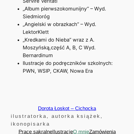
Servire Veritati
„Album pierwszokomunijny” – Wyd.
Siedmioróg
„Angielski w obrazkach” – Wyd.
LektorKlett
„Kredkami do Nieba” wraz z A.
Moszyńską,część A, B, C Wyd.
Bernardinum
Ilustracje do podręczników szkolnych:
PWN, WSIP, CKAW, Nowa Era
Dorota Łoskot – Cichocka
ilustratorka, autorka książek,
ikonopisarka
Prace sakralne
Ilustracje
O mnie
Zamówienia