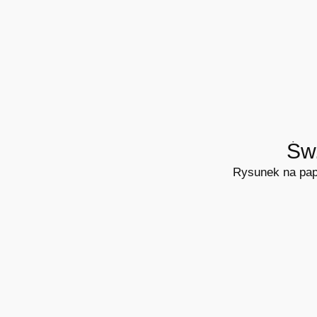
Św
Rysunek na pap