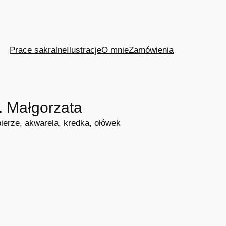
Prace sakralne
Ilustracje
O mnie
Zamówienia
. Małgorzata
ierze, akwarela, kredka, ołówek